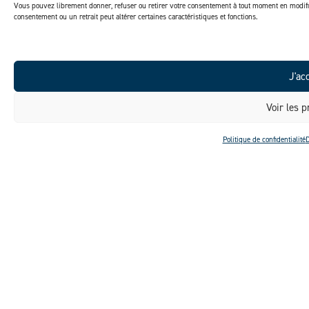
Vous pouvez librement donner, refuser ou retirer votre consentement à tout moment en modifi
consentement ou un retrait peut altérer certaines caractéristiques et fonctions.
J'ac
Voir les p
Politique de confidentialité
D