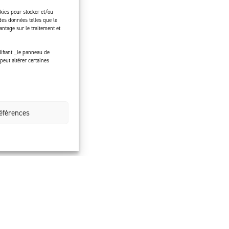
okies pour stocker et/ou
des données telles que le
ntage sur le traitement et
ifiant _le panneau de
peut altérer certaines
références