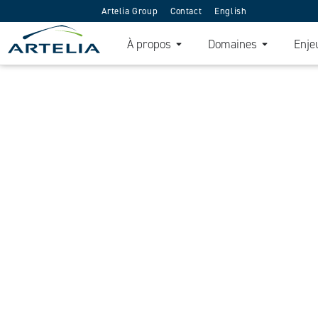
Artelia Group
Contact
English
À propos
Domaines
Enje