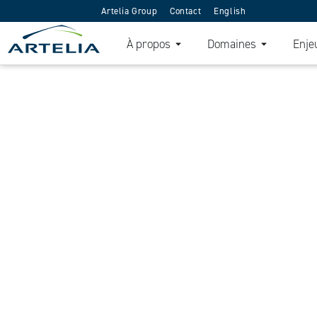
Artelia Group
Contact
English
À propos
Domaines
Enje