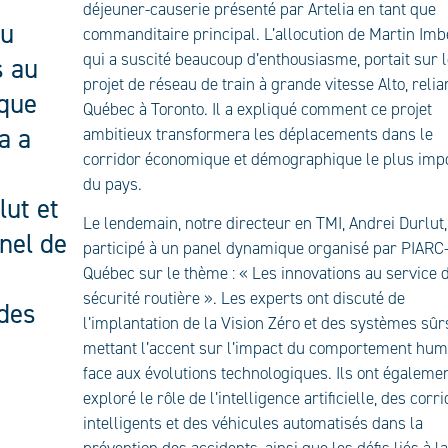
déjeuner-causerie présenté par Artelia en tant que
au
commanditaire principal. L’allocution de Martin Imb
qui a suscité beaucoup d’enthousiasme, portait sur 
s au
projet de réseau de train à grande vitesse Alto, relia
 que
Québec à Toronto. Il a expliqué comment ce projet
a a
ambitieux transformera les déplacements dans le
corridor économique et démographique le plus imp
du pays.
lut et
Le lendemain, notre directeur en TMI, Andrei Durlut,
nel de
participé à un panel dynamique organisé par PIARC
Québec sur le thème : « Les innovations au service d
sécurité routière ». Les experts ont discuté de
 des
l’implantation de la Vision Zéro et des systèmes sûr
.
mettant l’accent sur l’impact du comportement hum
face aux évolutions technologiques. Ils ont égaleme
exploré le rôle de l’intelligence artificielle, des corr
intelligents et des véhicules automatisés dans la