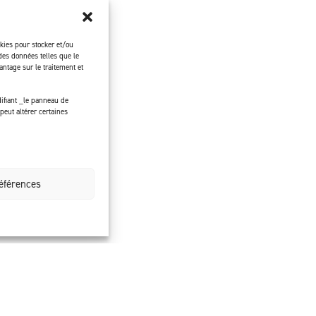
okies pour stocker et/ou
des données telles que le
ntage sur le traitement et
ifiant _le panneau de
peut altérer certaines
références