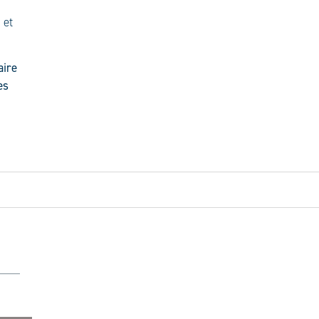
 et
aire
es