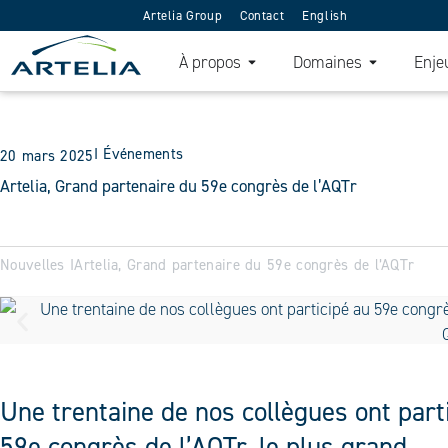
Artelia Group
Contact
English
À propos
Domaines
Enje
I
Événements
20 mars 2025
Artelia, Grand partenaire du 59e congrès de l’AQTr
Nouvelles I
Artelia, Grand partenaire du 59e congrès de l’AQTr
Une trentaine de nos collègues ont part
59e congrès de l’AQTr, le plus grand