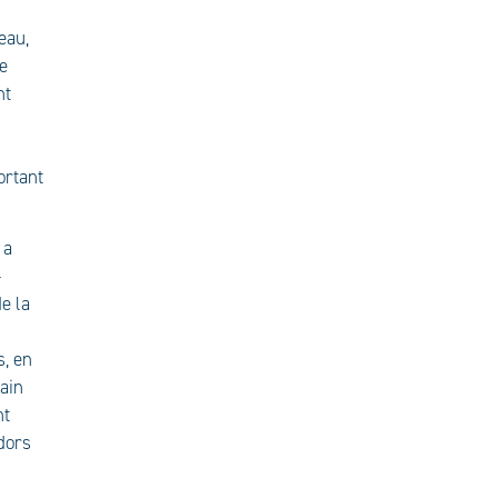
eau,
le
nt
ortant
 a
-
e la
s, en
ain
nt
idors