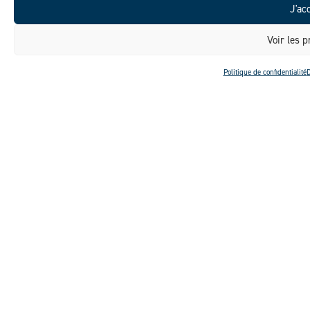
J'ac
Voir les p
Politique de confidentialité
D
LIRE LA SUITE