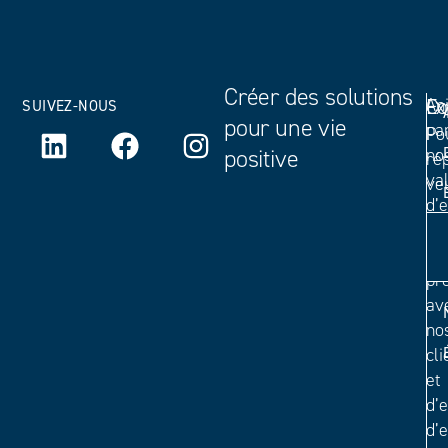
Créer des solutions
Ex
An
Co
SUIVEZ-NOUS
pour une vie
pa
Po
positive
no
ré
va
veu
d’
te
de
pr
av
no
cli
et
d’e
d’e