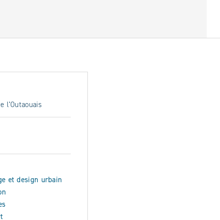
e l’Outaouais
ge et design urbain
on
es
t