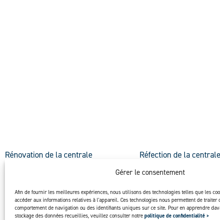
DÉCOUVRIR
DÉCOUVRIR
Rénovation de la centrale
Réfection de la central
hydroélectrique Sturgeon Falls
Weedon – Hydro-Sherb
Gérer le consentement
Afin de fournir les meilleures expériences, nous utilisons des technologies telles que les co
accéder aux informations relatives à l'appareil. Ces technologies nous permettent de traiter 
comportement de navigation ou des identifiants uniques sur ce site. Pour en apprendre dava
stockage des données recueillies, veuillez consulter notre
politique de confidentialité >