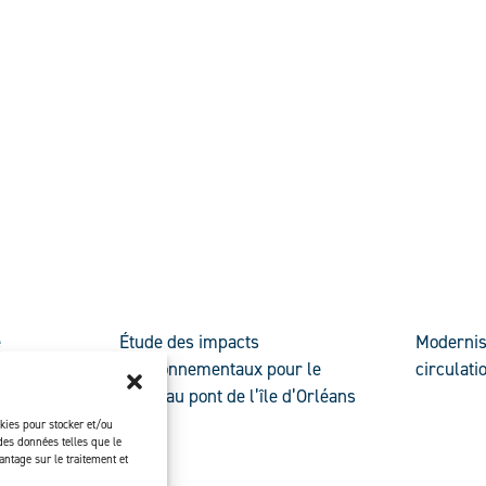
DÉCOUVRIR
DÉCOUVR
e
Étude des impacts
Modernis
rooke
environnementaux pour le
circulati
nouveau pont de l’île d’Orléans
okies pour stocker et/ou
des données telles que le
ntage sur le traitement et