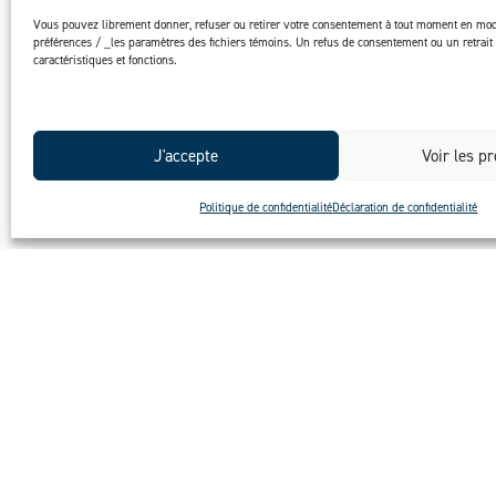
Vous pouvez librement donner, refuser ou retirer votre consentement à tout moment en mod
préférences / _les paramètres des fichiers témoins. Un refus de consentement ou un retrait 
caractéristiques et fonctions.
J'accepte
Voir les p
Politique de confidentialité
Déclaration de confidentialité
Créer des solutions pour
une vie positive
Explorer
Animés p
d’excelle
proximité