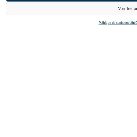
Voir les p
Politique de confidentialité
D
DÉCOUVRIR
Aménagement du Parc Pierre-Dansereau