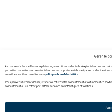
Gérer le c
Afin de fournir les meilleures expériences, nous utilisons des technologies telles que les cook
permettent de traiter des données telles que le comportement de navigation ou des identifian
recueillies, veuillez consulter notre
politique de confidentialité >
Vous pouvez librement donner, refuser ou retirer votre consentement à tout moment en modifi
consentement ou un retrait peut altérer certaines caractéristiques et fonctions.
J'ac