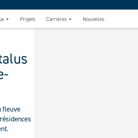
ux
Projets
Carrières
Nouvelles
talus
e-
u fleuve
 résidences
nt.