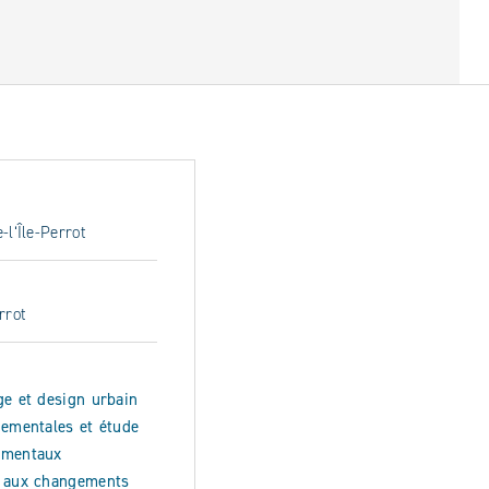
-l‘Île-Perrot
rrot
ge et design urbain
nementales et étude
ementaux
n aux changements