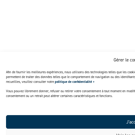
Gérer le c
Afin de fournir les meilleures expériences, nous utilisons des technologies telles que les cook
permettent de traiter des données telles que le comportement de navigation ou des identifian
recueillies, veuillez consulter notre
politique de confidentialité >
Vous pouvez librement donner, refuser ou retirer votre consentement à tout moment en modifi
consentement ou un retrait peut altérer certaines caractéristiques et fonctions.
J'ac